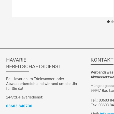
HAVARIE-
KONTAKT
BEREITSCHAFTSDIENST
Verbandswass
Abwasserzwec
Bei Havarien im Trinkwasser- oder
Abwasserbereich sind wir rund um die Uhr
Hüngelsgasse
für Sie da!
99947 Bad La
24-Std.-Havariedienst:
Tel.: 03603 8
Fax: 03603 8
03603 840730
Mail:
info@wa