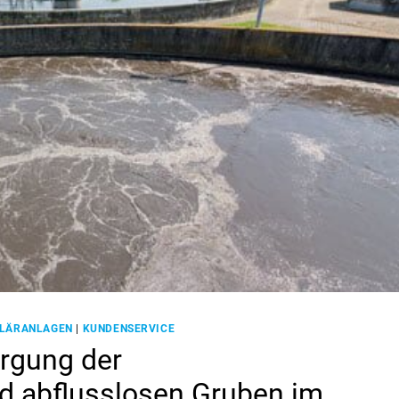
KLÄRANLAGEN
|
KUNDENSERVICE
rgung der
d abflusslosen Gruben im