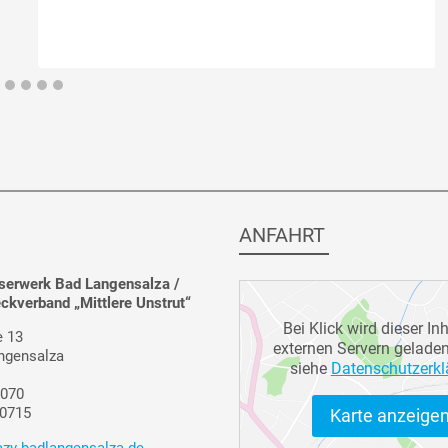
ANFAHRT
erwerk Bad Langensalza /
kverband „Mittlere Unstrut“
Bei Klick wird dieser In
 13
externen Servern geladen
ngensalza
siehe
Datenschutzerkl
4070
40715
Karte anzeige
zv-badlangensalza.de