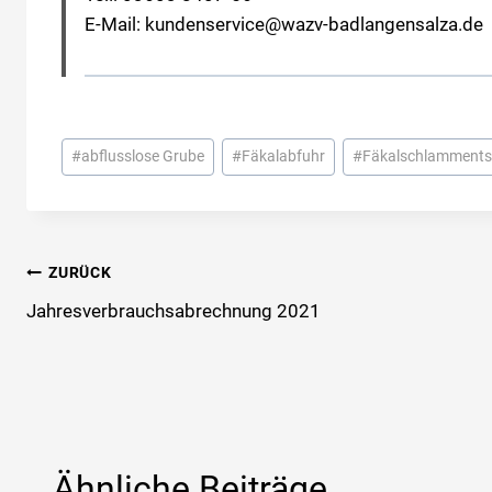
E-Mail: kundenservice@wazv-badlangensalza.de
Schlagworte:
#
abflusslose Grube
#
Fäkalabfuhr
#
Fäkalschlamment
Beitragsnavigation
ZURÜCK
Jahresverbrauchsabrechnung 2021
Ähnliche Beiträge