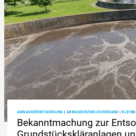
ABWASSERENTSORGUNG
|
ABWASSERZWECKVERBAND
|
KLEIN
Bekanntmachung zur Entso
Grundstückskläranlagen un