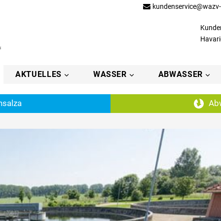
kundenservice@wazv-
Kunden
Havari
AKTUELLES
WASSER
ABWASSER
salza
Abw