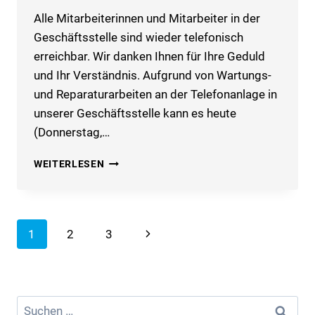
Alle Mitarbeiterinnen und Mitarbeiter in der
Geschäftsstelle sind wieder telefonisch
erreichbar. Wir danken Ihnen für Ihre Geduld
und Ihr Verständnis. Aufgrund von Wartungs-
und Reparaturarbeiten an der Telefonanlage in
unserer Geschäftsstelle kann es heute
(Donnerstag,…
UPDATE!
WEITERLESEN
–
EINGESCHRÄNKTE
ERREICHBARKEIT
AM
Seitennavigation
1
2
3
Nächste
19.05.2022
Seite
Suchen