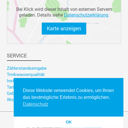
Bei Klick wird dieser Inhalt von externen Servern
geladen. Details siehe
Datenschutzerklärung
.
Karte anzeigen
SERVICE
Zählerstandseingabe
Trinkwasserqualität
Installateursuche
Tarifrechner Trinkwasser
Diese Website verwendet Cookies, um Ihnen
Gebührenrechner Abwasser
das bestmögliche Erlebnis zu ermöglichen.
Wichtige Formulare
Datenschutz
Impressum
Datenschutzerklärung
OK
Datenschutzinformation (DSI)