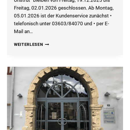
Freitag, 02.01.2026 geschlossen. Ab Montag,
05.01.2026 ist der Kundenservice zunächst •
telefonisch unter 03603/84070 und • per E-
Mail an…
ÖFFNUNGSZEITEN
WEITERLESEN
DER
GESCHÄFTSSTELLE
UND
DES
KUNDENZENTRUMS
VOR
UND
NACH
DEN
WEIHNACHTSFERIEN
2025