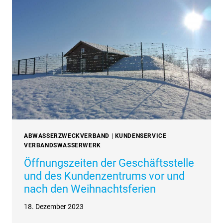
VOR
UND
NACH
DEN
WEIHNACHTSFERIEN
2024
ABWASSERZWECKVERBAND
|
KUNDENSERVICE
|
VERBANDSWASSERWERK
Öffnungszeiten der Geschäftsstelle
und des Kundenzentrums vor und
nach den Weihnachtsferien
18. Dezember 2023