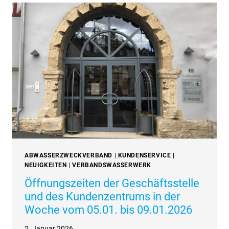
GEÖFFNET
ABWASSERZWECKVERBAND
|
KUNDENSERVICE
|
NEUIGKEITEN
|
VERBANDSWASSERWERK
Öffnungszeiten der Geschäftsstelle
und des Kundenzentrums in der
Woche vom 05.01. bis 09.01.2026
2. Januar 2026