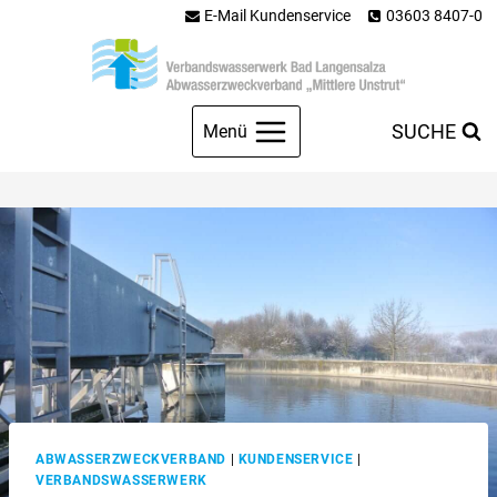
Zum
E-Mail Kundenservice
03603 8407-0
Inhalt
springen
SUCHE
Menü
ABWASSERZWECKVERBAND
|
KUNDENSERVICE
|
VERBANDSWASSERWERK